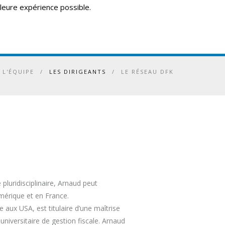
lleure expérience possible.
.
ERVICES
ACTUALITÉS
CONTACT
UK
FR
L'ÉQUIPE
/
LES DIRIGEANTS
/
LE RÉSEAU DFK
luridisciplinaire, Arnaud peut
mérique et en France.
ge aux USA, est titulaire d’une maîtrise
universitaire de gestion fiscale. Arnaud