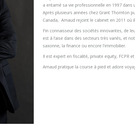
a entamé sa vie professionnelle en 1997 dans un
Après plusieurs années chez Grant Thornton pu
Canada, Arnaud rejoint le cabinet en 2011 où il
Fin connaisseur des sociétés innovantes, de leu
est à l’aise dans des secteurs très variés, et 
saxonne, la finance ou encore l'immobilier.
Il est expert en fiscalité, private equity, FCPR et
Arnaud pratique la course à pied et adore voyag